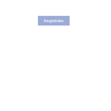
VIS
Regístrate
arios.