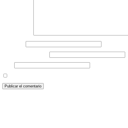
Comentario
*
Nombre
*
Correo electrónico
*
Web
Guarda mi nombre, correo electrónico y web en est