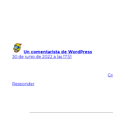
¡Hola, mundo!
Bienvenido a WordPress. Esta es tu primera entrada. Edít
Un comentario
Un comentarista de WordPress
dice:
30 de junio de 2022 a las 17:51
Hola, esto es un comentario.
Para empezar a moderar, editar y borrar comentarios
Los avatares de los comentaristas provienen de
Gr
Responder
Deja una respuesta
Tu dirección de correo electrónico no será publicada.
L