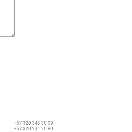
e navegador para la próxima vez que comente.
Contacto
+57 320 343 30 09
+57 320 231 20 80